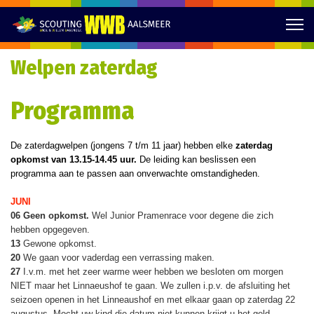
Welpen zaterdag
Programma
De zaterdagwelpen (jongens 7 t/m 11 jaar) hebben elke
zaterdag
opkomst van 13.15-14.45 uur.
De leiding kan beslissen een
programma aan te passen aan onverwachte omstandigheden.
JUNI
06
Geen opkomst.
Wel Junior Pramenrace voor degene die zich
hebben opgegeven.
13
Gewone opkomst.
20
We gaan voor vaderdag een verrassing maken.
27
I.v.m. met het zeer warme weer hebben we besloten om morgen
NIET maar het Linnaeushof te gaan. We zullen i.p.v. de afsluiting het
seizoen openen in het Linneaushof en met elkaar gaan op zaterdag 22
augustus. Mocht uw kind die datum niet kunnen krijgt u het geld